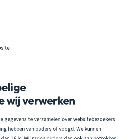
site
oelige
e wij verwerken
ntie gegevens te verzamelen over websitebezoekers
mming hebben van ouders of voogd. We kunnen
 dan 16 is. Wij raden ouders dan ook aan betrokken