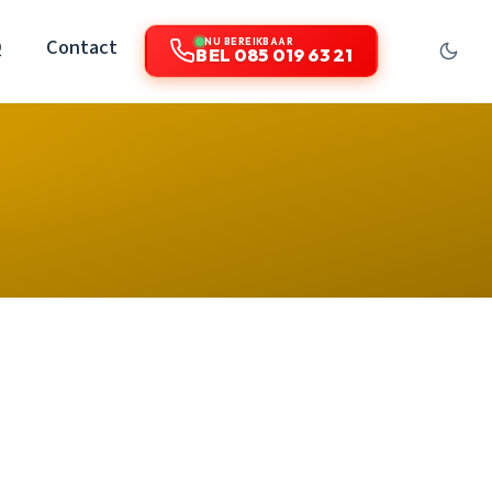
Q
Contact
NU BEREIKBAAR
BEL 085 019 63 21